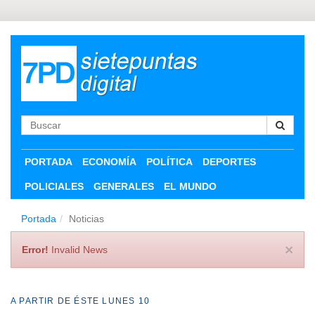
PORTADA
ECONOMÍA
POLÍTICA
DEPORTES
POLICIALES
GENERALES
EL MUNDO
Portada
Noticias
×
Error!
Invalid News
A PARTIR DE ÉSTE LUNES 10