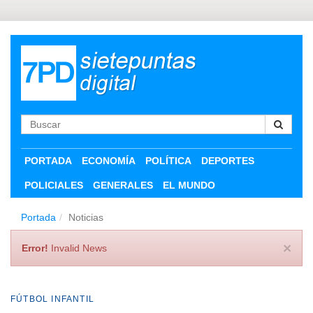
PORTADA
ECONOMÍA
POLÍTICA
DEPORTES
POLICIALES
GENERALES
EL MUNDO
Portada
Noticias
×
Error!
Invalid News
FÚTBOL INFANTIL