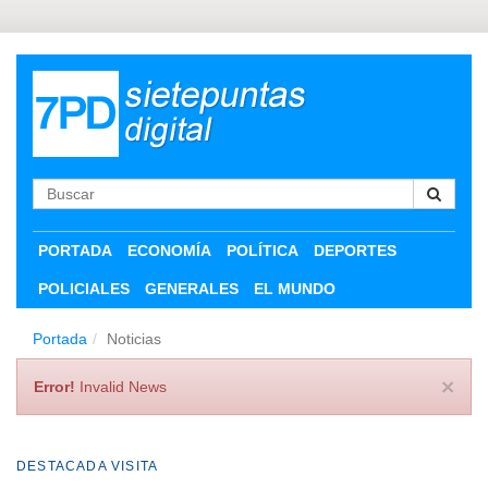
PORTADA
ECONOMÍA
POLÍTICA
DEPORTES
POLICIALES
GENERALES
EL MUNDO
Portada
Noticias
×
Error!
Invalid News
DESTACADA VISITA